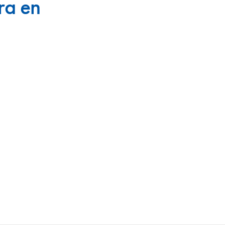
ra en
en