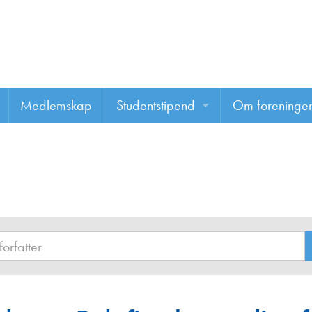
Medlemskap
Studentstipend
Om foreninge
Søke om studentstipend
Om foreninge
Studentrapporter
About us
Vannprisen
Styret
Komiteer