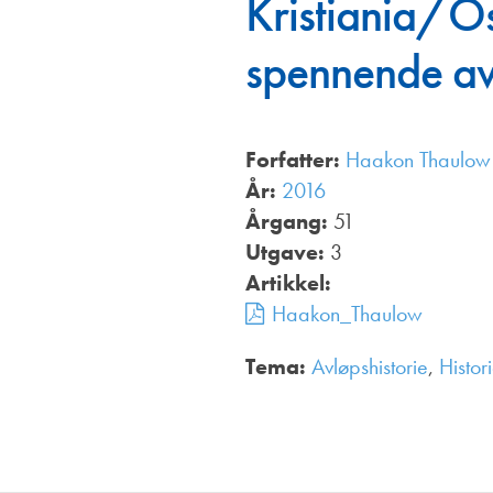
Kristiania/Os
Annonsører
spennende av
Redaksjonskomité
Forfatter:
Haakon Thaulow
År:
2016
Årgang:
51
Utgave:
3
Artikkel:
Haakon_Thaulow
Tema:
Avløpshistorie
,
Histor