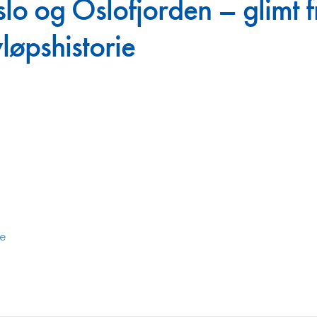
lo og Oslofjorden – glimt f
Juniorvannpris
løpshistorie
Kontakt oss
ie
,