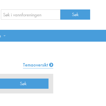
n
n
Temaoversikt