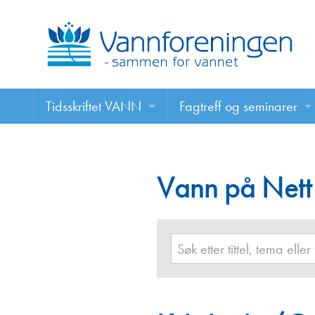
Tidsskriftet VANN
Fagtreff og seminarer
Tidsskriftet VANN
Fagtreff og seminarer
Les VANN digitalt her
Vann på Nett
Foredrag
VANN på nett
Retningslinjer for skriving i VANN
Annonsering