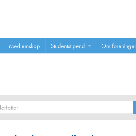
Medlemskap
Studentstipend
Om foreninge
Søke om studentstipend
Om foreninge
Studentrapporter
About us
Vannprisen
Styret
Komiteer