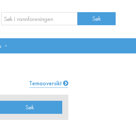
n
n
Temaoversikt