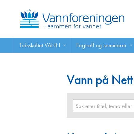
Tidsskriftet VANN
Fagtreff og seminarer
Tidsskriftet VANN
Fagtreff og seminarer
Les VANN digitalt her
Vann på Nett
Foredrag
VANN på nett
Retningslinjer for skriving i VANN
Annonsering