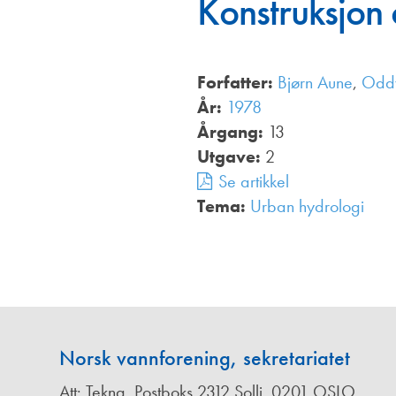
Konstruksjon
Annonsører
Redaksjonskomité
Forfatter:
Bjørn Aune
,
Oddv
År:
1978
Årgang:
13
Utgave:
2
Se artikkel
Tema:
Urban hydrologi
,
Norsk vannforening, sekretariatet
Att: Tekna, Postboks 2312 Solli, 0201 OSLO