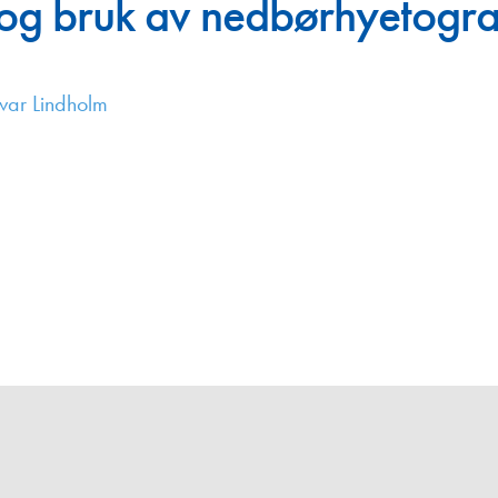
 og bruk av nedbørhyetog
Juniorvannpris
Kontakt oss
ar Lindholm