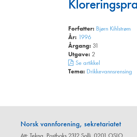
Kloreringspra
Annonsører
Redaksjonskomité
Forfatter:
Bjørn Kihlstrøm
År:
1996
Årgang:
31
Utgave:
2
Se artikkel
Tema:
Drikkevannsrensing
,
Norsk vannforening, sekretariatet
Att: Tekna, Postboks 2312 Solli, 0201 OSLO