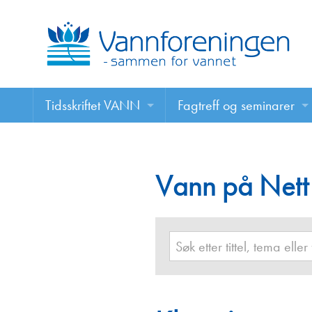
Tidsskriftet VANN
Fagtreff og seminarer
Tidsskriftet VANN
Fagtreff og seminarer
Les VANN digitalt her
Vann på Nett
Foredrag
VANN på nett
Retningslinjer for skriving i VANN
Annonsering