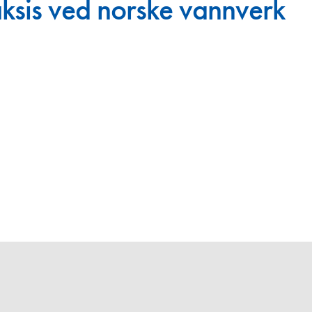
ksis ved norske vannverk
Juniorvannpris
Kontakt oss