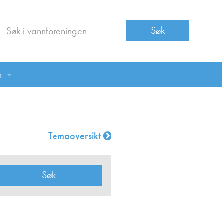
n
n
Temaoversikt