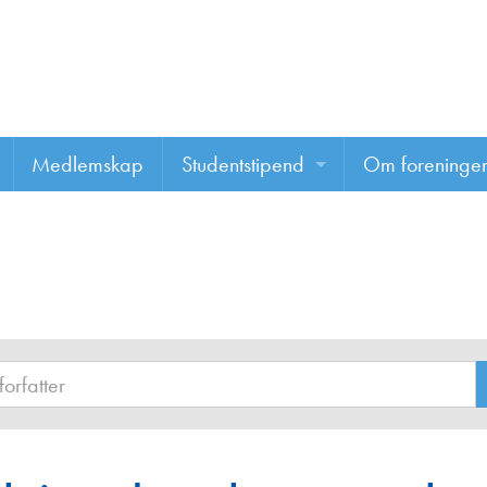
Medlemskap
Studentstipend
Om foreninge
Søke om studentstipend
Om foreninge
Studentrapporter
About us
Vannprisen
Styret
Komiteer