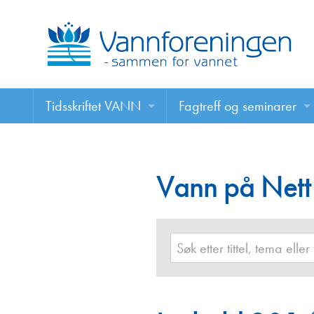
Tidsskriftet VANN
Fagtreff og seminarer
Tidsskriftet VANN
Fagtreff og seminarer
Les VANN digitalt her
Vann på Nett
Foredrag
VANN på nett
Retningslinjer for skriving i VANN
Annonsering