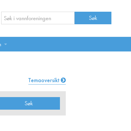
n
n
Temaoversikt