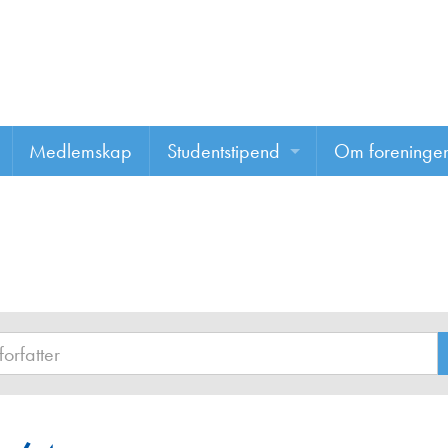
Medlemskap
Studentstipend
Om foreninge
Søke om studentstipend
Om foreninge
Studentrapporter
About us
Vannprisen
Styret
Komiteer