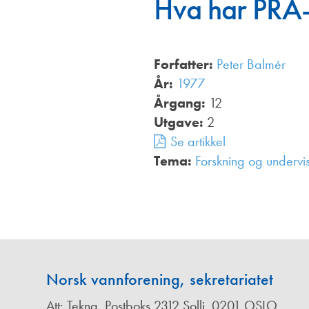
Hva har PRA-p
Annonsører
Redaksjonskomité
Forfatter:
Peter Balmér
År:
1977
Årgang:
12
Utgave:
2
Se artikkel
Tema:
Forskning og undervi
Norsk vannforening, sekretariatet
Att: Tekna, Postboks 2312 Solli, 0201 OSLO