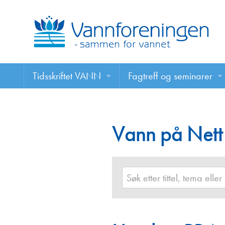
Tidsskriftet VANN
Fagtreff og seminarer
Tidsskriftet VANN
Fagtreff og seminarer
Les VANN digitalt her
Vann på Nett
Foredrag
VANN på nett
Retningslinjer for skriving i VANN
Annonsering