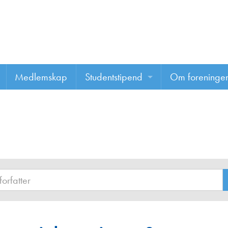
Medlemskap
Studentstipend
Om foreninge
Søke om studentstipend
Om foreninge
Studentrapporter
About us
Vannprisen
Styret
Komiteer