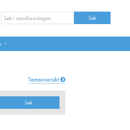
n
n
Temaoversikt