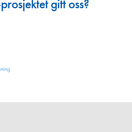
rosjektet gitt oss?
Juniorvannpris
Kontakt oss
sning
,