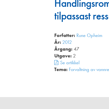
Handlingsrom 
Annonsører
tilpassast re
Redaksjonskomité
Forfatter:
Rune Opheim
År:
2012
Årgang:
47
Utgave:
2
Se artikkel
Tema:
Forvaltning av vannre