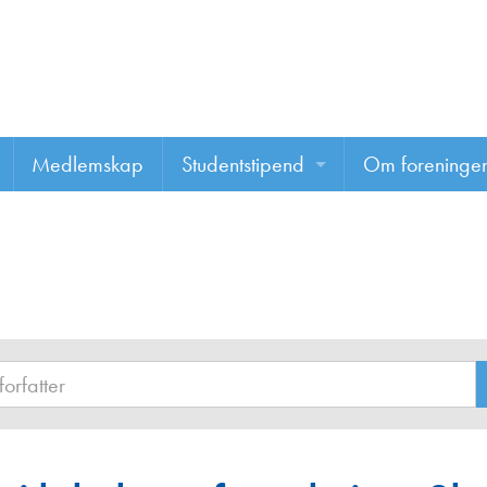
Medlemskap
Studentstipend
Om foreninge
Søke om studentstipend
Om foreninge
Studentrapporter
About us
Vannprisen
Styret
Komiteer