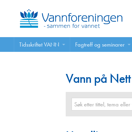
Tidsskriftet VANN
Fagtreff og seminarer
Tidsskriftet VANN
Fagtreff og seminarer
Les VANN digitalt her
Vann på Nett
Foredrag
VANN på nett
Retningslinjer for skriving i VANN
Annonsering