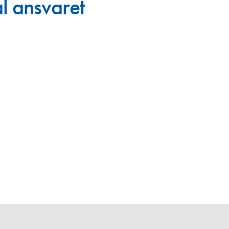
al ansvaret
en