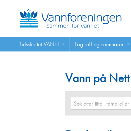
Tidsskriftet VANN
Fagtreff og seminarer
Tidsskriftet VANN
Fagtreff og seminarer
Les VANN digitalt her
Vann på Nett
Foredrag
VANN på nett
Retningslinjer for skriving i VANN
Annonsering