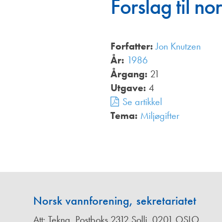
Forslag til nor
Annonsører
Redaksjonskomité
Forfatter:
Jon Knutzen
År:
1986
Årgang:
21
Utgave:
4
Se artikkel
Tema:
Miljøgifter
,
Norsk vannforening, sekretariatet
Att: Tekna, Postboks 2312 Solli, 0201 OSLO