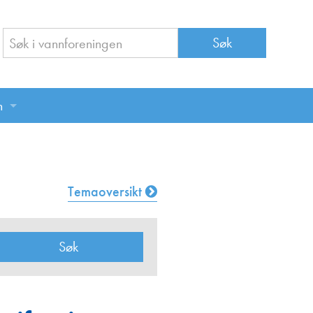
n
n
Temaoversikt