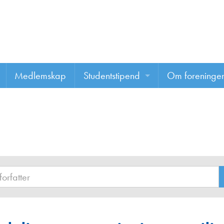
Medlemskap
Studentstipend
Om foreninge
Søke om studentstipend
Om foreninge
Studentrapporter
About us
Vannprisen
Styret
Komiteer