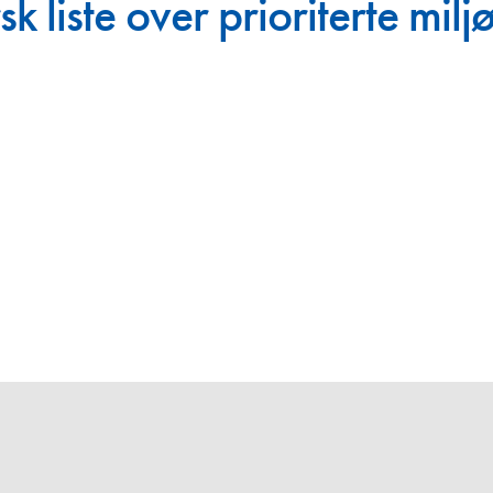
sk liste over prioriterte milj
Juniorvannpris
Kontakt oss