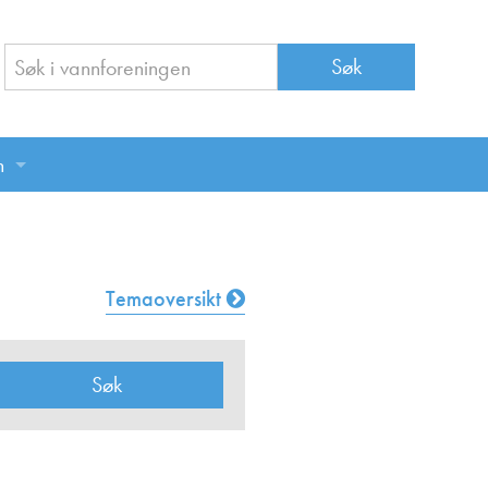
n
n
Temaoversikt