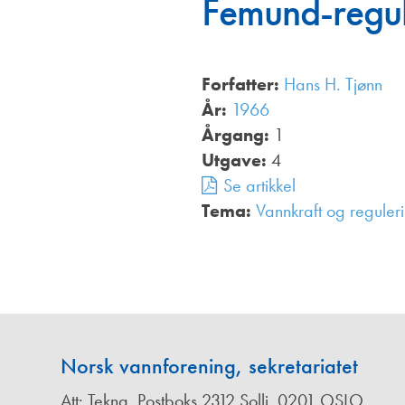
Femund-regul
Annonsører
Redaksjonskomité
Forfatter:
Hans H. Tjønn
År:
1966
Årgang:
1
Utgave:
4
Se artikkel
Tema:
Vannkraft og reguler
Norsk vannforening, sekretariatet
Att: Tekna, Postboks 2312 Solli, 0201 OSLO