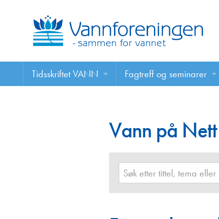
Tidsskriftet VANN
Fagtreff og seminarer
Tidsskriftet VANN
Fagtreff og seminarer
Les VANN digitalt her
Vann på Nett
Foredrag
VANN på nett
Retningslinjer for skriving i VANN
Annonsering