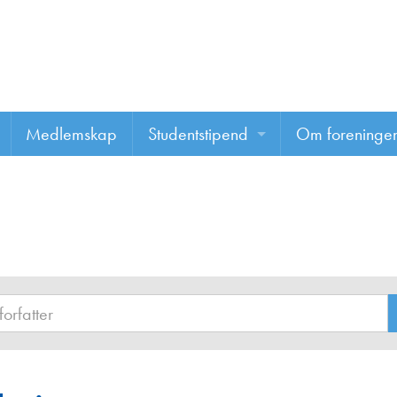
Medlemskap
Studentstipend
Om foreninge
Søke om studentstipend
Om foreninge
Studentrapporter
About us
Vannprisen
Styret
Komiteer