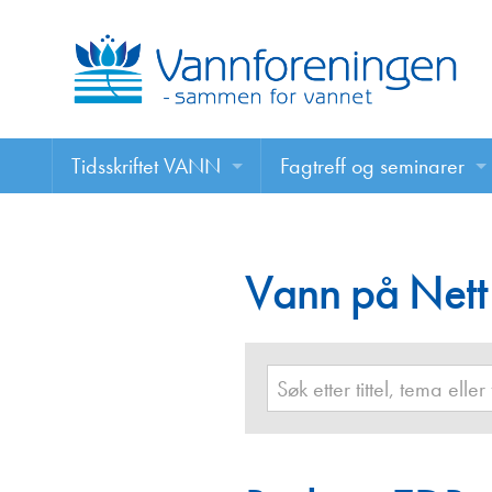
Tidsskriftet VANN
Fagtreff og seminarer
Tidsskriftet VANN
Fagtreff og seminarer
Les VANN digitalt her
Vann på Nett
Foredrag
VANN på nett
Retningslinjer for skriving i VANN
Annonsering