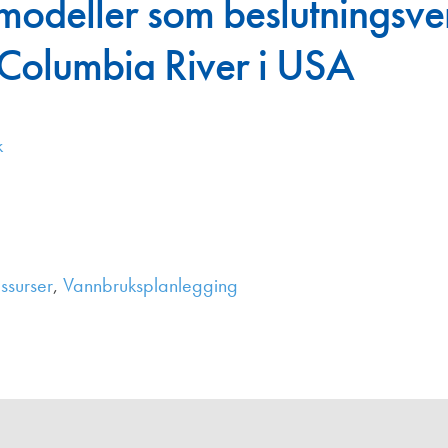
modeller som beslutningsve
Juniorvannpris
 Columbia River i USA
Kontakt oss
k
ssurser
,
Vannbruksplanlegging
,