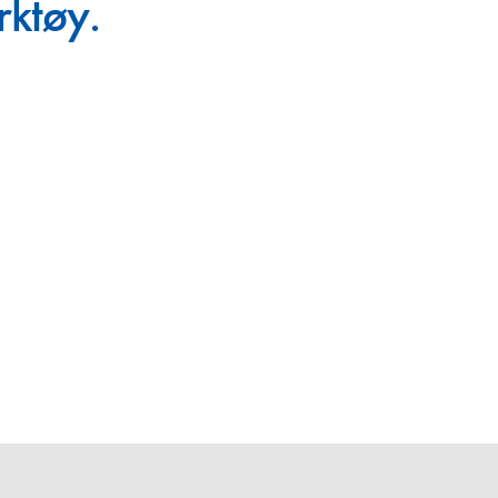
rktøy.
en