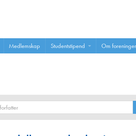
Medlemskap
Studentstipend
Om foreninge
Søke om studentstipend
Om foreninge
Studentrapporter
About us
Vannprisen
Styret
Komiteer