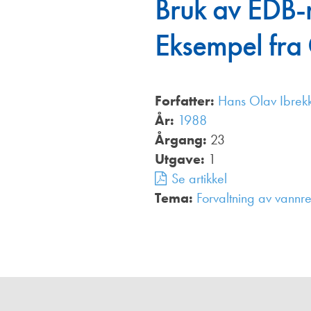
Bruk av EDB-
Annonsører
Eksempel fra
Redaksjonskomité
Forfatter:
Hans Olav Ibrek
År:
1988
Årgang:
23
Utgave:
1
Se artikkel
Tema:
Forvaltning av vannre