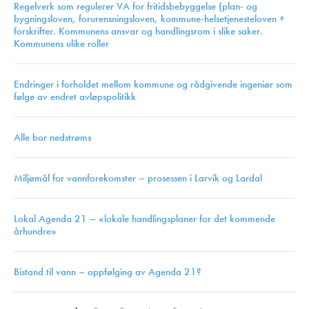
Regelverk som regulerer VA for fritidsbebyggelse (plan- og
bygningsloven, forurensningsloven, kommune-helsetjenesteloven +
forskrifter. Kommunens ansvar og handlingsrom i slike saker.
Kommunens ulike roller
Endringer i forholdet mellom kommune og rådgivende ingeniør som
følge av endret avløpspolitikk
Alle bor nedstrøms
Miljømål for vannforekomster – prosessen i Larvik og Lardal
Lokal Agenda 21 – «lokale handlingsplaner for det kommende
århundre»
Bistand til vann – oppfølging av Agenda 21?