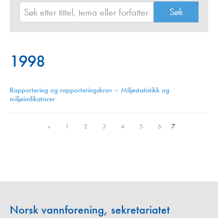
1998
Rapportering og rapporteringskrav – Miljøstatistikk og
miljøindikatorer
«
1
2
3
4
5
6
7
Norsk vannforening, sekretariatet