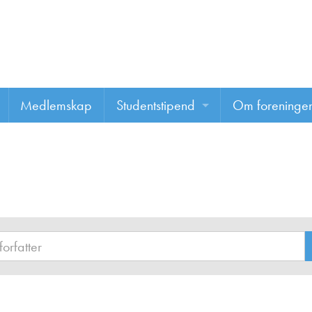
Medlemskap
Studentstipend
Om foreninge
Søke om studentstipend
Om foreninge
Studentrapporter
About us
Vannprisen
Styret
Komiteer