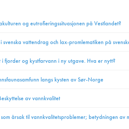
Juniorvannpris
Kontakt oss
kulturen og eutrofieringssituasjonen på Vestlandet?
x i svenska vattendrag och lax-promlematiken på svensk
et i fjorder og kystfarvann i ny utgave. Hva er nytt?
unnsfaunasamfunn langs kysten av Sør-Norge
eskyttelse av vannkvalitet
 som årsak til vannkvalitetsproblemer; betydningen av m