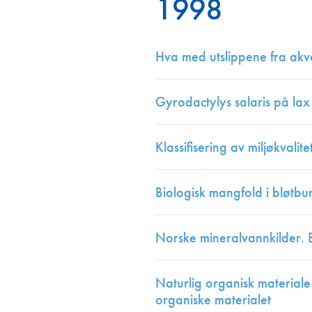
1998
Annonsører
Redaksjonskomité
Hva med utslippene fra akva
Gyrodactylys salaris på la
Klassifisering av miljøkvalit
Biologisk mangfold i bløtb
Norske mineralvannkilder. B
Naturlig organisk materiale
organiske materialet