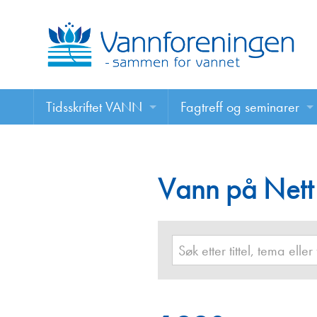
Tidsskriftet VANN
Fagtreff og seminarer
Tidsskriftet VANN
Fagtreff og seminarer
Les VANN digitalt her
Vann på Nett
Foredrag
VANN på nett
Retningslinjer for skriving i VANN
Annonsering