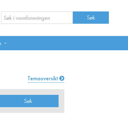
n
n
Temaoversikt