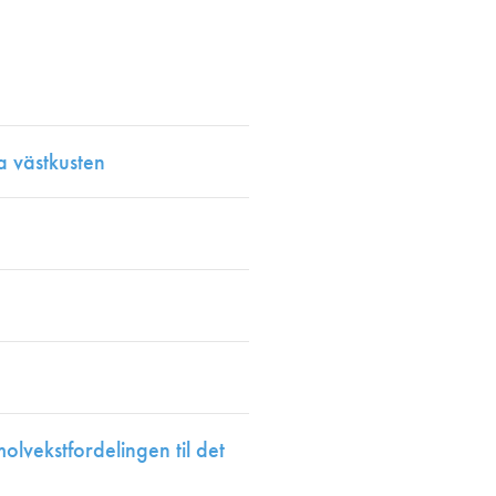
en
a västkusten
olvekstfordelingen til det