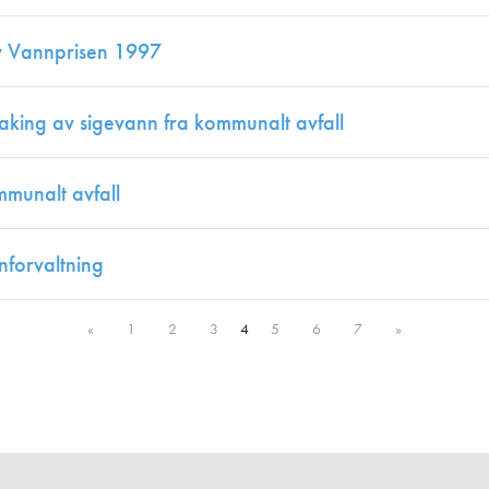
v Vannprisen 1997
aking av sigevann fra kommunalt avfall
mmunalt avfall
nforvaltning
«
1
2
3
4
5
6
7
»