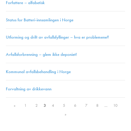
Forfattere – alfabetisk
Status for Batteri-innsamlingen i Norge
Utforming og drift av avfallsfyllinger – hva er problemene?
Avfallsforbrenning – glem ikke deponiet!
Kommunal avfallsbehandling i Norge
Forvaltning av drikkevann
«
1
2
3
4
5
6
7
8
…
10
»