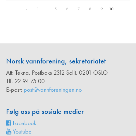
«
1
…
5
6
7
8
9
10
Norsk vannforening, sekretariatet
Att: Tekna, Postboks 2312 Solli, 0201 OSLO
Tlf: 22 94 75 00
E-post:
post@vannforeningen.no
Følg oss på sosiale medier
Facebook
Youtube