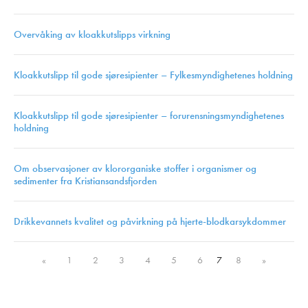
Overvåking av kloakkutslipps virkning
Kloakkutslipp til gode sjøresipienter – Fylkesmyndighetenes holdning
Kloakkutslipp til gode sjøresipienter – forurensningsmyndighetenes
holdning
Om observasjoner av klororganiske stoffer i organismer og
sedimenter fra Kristiansandsfjorden
Drikkevannets kvalitet og påvirkning på hjerte-blodkarsykdommer
«
1
2
3
4
5
6
7
8
»