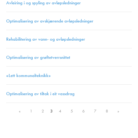
Avleiring i og spyling av avløpsledninger
Optimalisering av avskjærende avløpsledninger
Rehabilitering av vann- og avløpsledninger
Optimalisering av grøftetverrsnittet
«Lett kommunalteknikk»
Optimalisering av tiltak i eit vassdrag
«
1
2
3
4
5
6
7
8
»