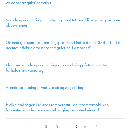
vassdragsreguleringssaker
Vassdragsreguleringer – utgangspunktet bør bli vassdragene som
økosystemer
Grønnalger som forurensningsproblem i indre del av Sørfold – En
uventet effekt av vassdragsregulering i området?
Noe om vassdragsreguleringers innvirkning på temperatur
forholdene i vassdrag
Vannforurensninger ved vassdragsreguleringer
Hvilke endringer i Mjøsas temperatur- og strømforhold kan
forventes som følge av en utbygging av Jotunheimen?
«
1
2
3
4
5
6
7
»