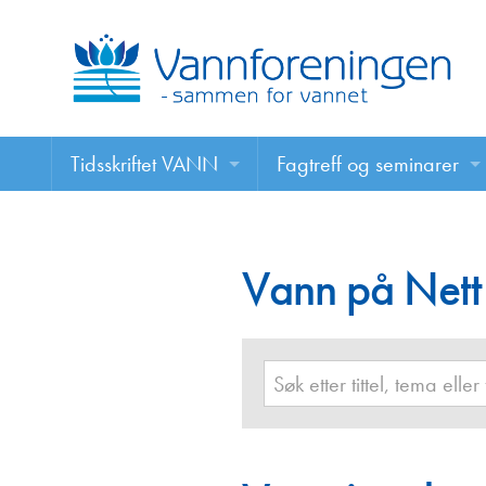
Tidsskriftet VANN
Fagtreff og seminarer
Tidsskriftet VANN
Fagtreff og seminarer
Les VANN digitalt her
Vann på Nett
Foredrag
VANN på nett
Retningslinjer for skriving i VANN
Annonsering