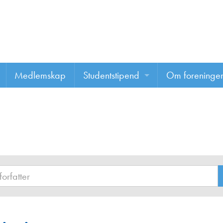
Medlemskap
Studentstipend
Om foreninge
Søke om studentstipend
Om foreninge
Studentrapporter
About us
Vannprisen
Styret
Komiteer