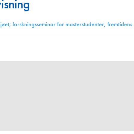
isning
Juniorvannpris
Kontakt oss
jøet; forskningsseminar for masterstudenter, fremtidens