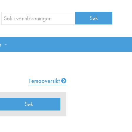
n
n
Temaoversikt