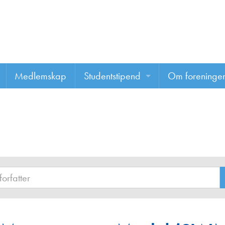
Medlemskap
Studentstipend
Om foreninge
Søke om studentstipend
Om foreninge
Studentrapporter
About us
Vannprisen
Styret
Komiteer