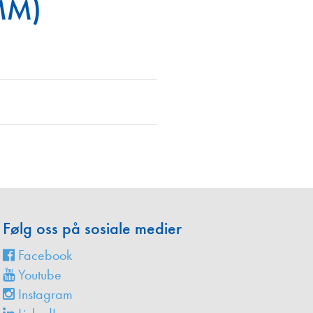
MM)
en
Følg oss på sosiale medier
Facebook
Youtube
Instagram