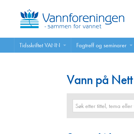
Tidsskriftet VANN
Fagtreff og seminarer
Tidsskriftet VANN
Fagtreff og seminarer
Les VANN digitalt her
Vann på Nett
Foredrag
VANN på nett
Retningslinjer for skriving i VANN
Annonsering