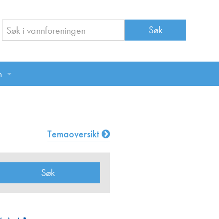
n
n
Temaoversikt