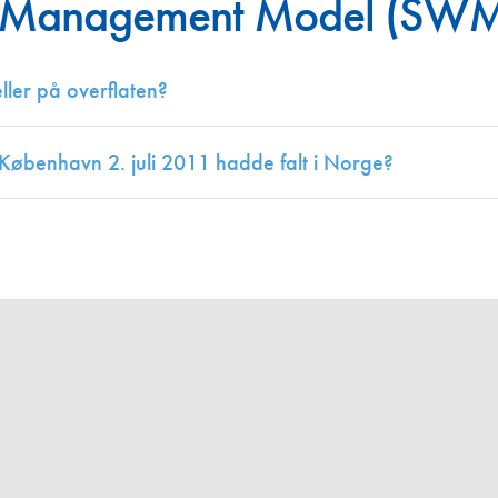
r Management Model (SW
Juniorvannpris
Kontakt oss
ller på overflaten?
 København 2. juli 2011 hadde falt i Norge?