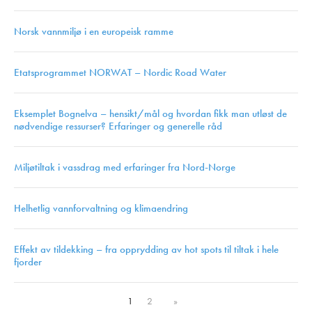
Norsk vannmiljø i en europeisk ramme
Etatsprogrammet NORWAT – Nordic Road Water
Eksemplet Bognelva – hensikt/mål og hvordan fikk man utløst de
nødvendige ressurser? Erfaringer og generelle råd
Miljøtiltak i vassdrag med erfaringer fra Nord-Norge
Helhetlig vannforvaltning og klimaendring
Effekt av tildekking – fra opprydding av hot spots til tiltak i hele
fjorder
1
2
»