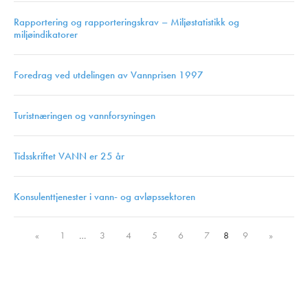
Rapportering og rapporteringskrav – Miljøstatistikk og
miljøindikatorer
Foredrag ved utdelingen av Vannprisen 1997
Turistnæringen og vannforsyningen
Tidsskriftet VANN er 25 år
Konsulenttjenester i vann- og avløpssektoren
«
1
…
3
4
5
6
7
8
9
»