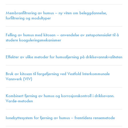
Membranfiltrering av humus – ny viten om beleggdannelse,
forfiltrering og modultyper
Felling av humus med kitosan – anvendelse av zetapotensialet til å
studere koaguleringsmekanismer
Effekter av ulike metoder for humusfjerning på drikkevannskvaliteten
Bruk av kitosan til fargefjerning ved Vestfold Interkommunale
Vannverk (VIV)
Kombinert fjerning av humus og korrosjonskontroll i drikkevann.
Vardø-metoden
Ionebyttesystem for fjerning av humus – fremtidens rensemetode