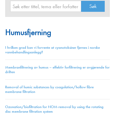
Humusfjerning
I hvilken grad kan vi forvente at cyanotoksiner fjernes i norske
vannbehandlingsanlegg?
Membranfiltrering av humus – effektiv forfiltrering er avgjørende for
driften
Removal of humic substances by coagulation/hollow fibre
membrane filtration
Ozonation/biofiltration for NOM-removal by using the rotating
disc membrane filtration system