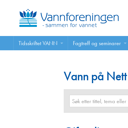
Tidsskriftet VANN
Fagtreff og seminarer
Tidsskriftet VANN
Fagtreff og seminarer
Les VANN digitalt her
Vann på Nett
Foredrag
VANN på nett
Retningslinjer for skriving i VANN
Annonsering