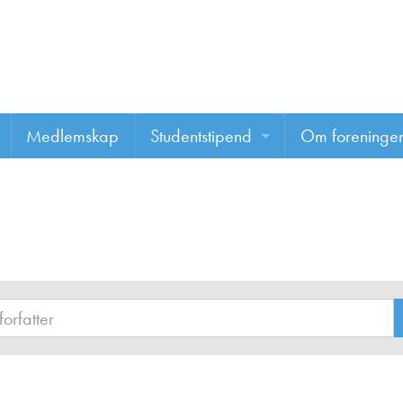
Medlemskap
Studentstipend
Om foreninge
Søke om studentstipend
Om foreninge
Studentrapporter
About us
Vannprisen
Styret
Komiteer