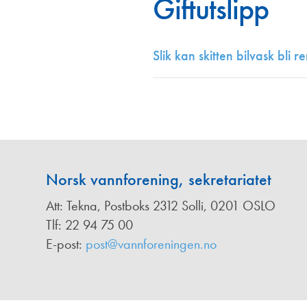
Giftutslipp
Annonsører
Redaksjonskomité
Slik kan skitten bilvask bli r
Norsk vannforening, sekretariatet
Att: Tekna, Postboks 2312 Solli, 0201 OSLO
Tlf: 22 94 75 00
E-post:
post@vannforeningen.no