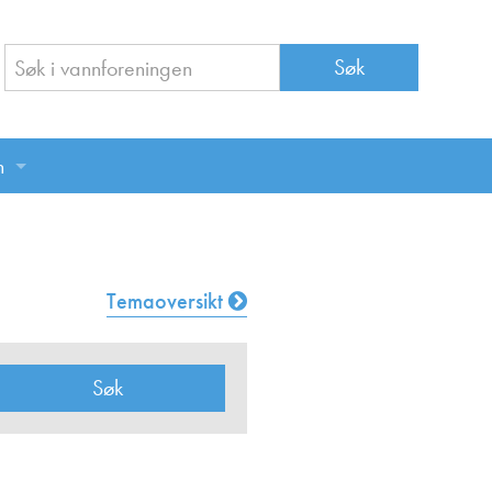
n
n
Temaoversikt