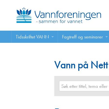
Tidsskriftet VANN
Fagtreff og seminarer
Tidsskriftet VANN
Fagtreff og seminarer
Les VANN digitalt her
Vann på Nett
Foredrag
VANN på nett
Retningslinjer for skriving i VANN
Annonsering