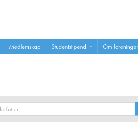
Medlemskap
Studentstipend
Om foreninge
Søke om studentstipend
Om foreninge
Studentrapporter
About us
Vannprisen
Styret
Komiteer