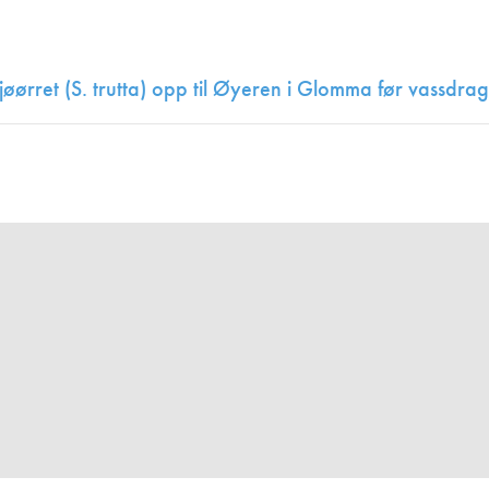
Juniorvannpris
Kontakt oss
sjøørret (S. trutta) opp til Øyeren i Glomma før vassdr