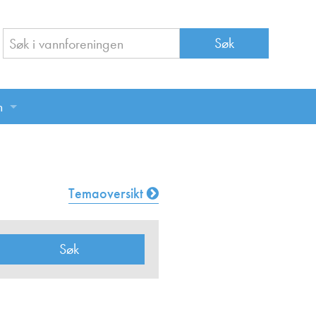
n
n
Temaoversikt