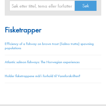
Fisketrapper
Eﬃciency of a ﬁshway on brown trout (Salmo trutta) spawning
populations
Atlantic salmon fishways: The Norwegian experiences
Holder fisketrappene mål i forhold til Vannforskriften?