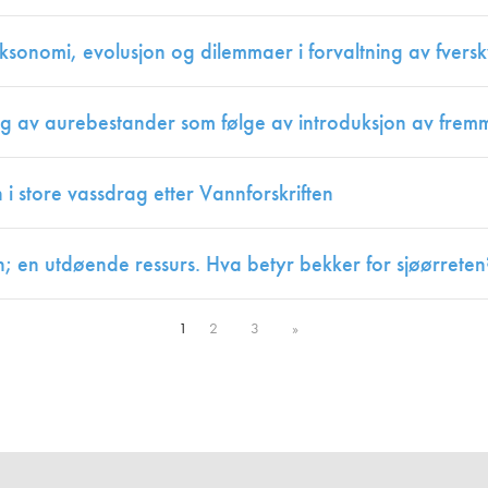
sonomi, evolusjon og dilemmaer i forvaltning av fversk
g av aurebestander som følge av introduksjon av fremm
i store vassdrag etter Vannforskriften
n; en utdøende ressurs. Hva betyr bekker for sjøørreten
1
2
3
»