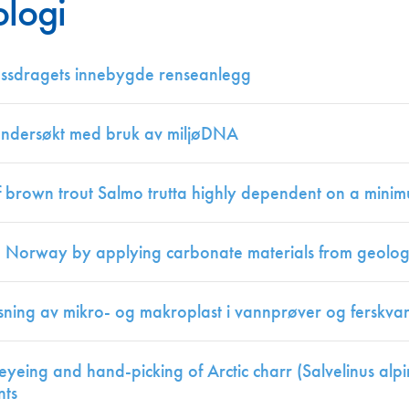
ologi
Juniorvannpris
Kontakt oss
assdragets innebygde renseanlegg
 undersøkt med bruk av miljøDNA
of brown trout Salmo trutta highly dependent on a mini
in Norway by applying carbonate materials from geologi
isning av mikro- og makroplast i vannprøver og ferskva
eyeing and hand-picking of Arctic charr (Salvelinus alpi
nts