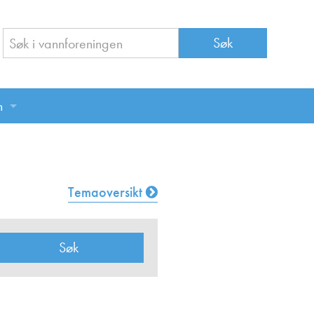
n
n
Temaoversikt