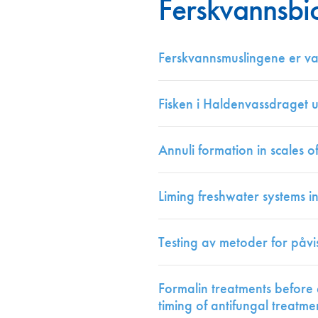
Ferskvannsbi
Annonsører
Redaksjonskomité
Ferskvannsmuslingene er v
Fisken i Haldenvassdraget
Annuli formation in scales 
Liming freshwater systems 
Testing av metoder for påv
Formalin treatments before 
timing of antifungal treatme