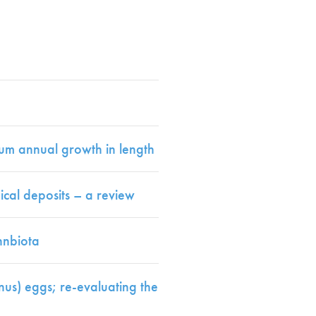
en
mum annual growth in length
cal deposits – a review
nnbiota
nus) eggs; re-evaluating the