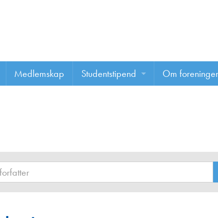
Medlemskap
Studentstipend
Om foreninge
Søke om studentstipend
Om foreninge
Studentrapporter
About us
Vannprisen
Styret
Komiteer