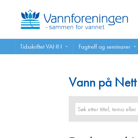
Tidsskriftet VANN
Fagtreff og seminarer
Tidsskriftet VANN
Fagtreff og seminarer
Les VANN digitalt her
Vann på Nett
Foredrag
VANN på nett
Retningslinjer for skriving i VANN
Annonsering