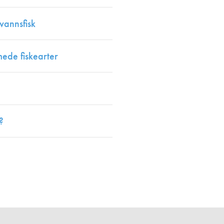
vannsfisk
ede fiskearter
?