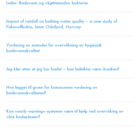
Leder: Badevann og «kjøttetende» bakterier
Impact of rainfall on bathing water quality – a case study of
Fiskevollbukta, Inner Oslofjord, Norway
Vurdering av metoder for overvåkning av hygienisk
badevannskvalitet
Jeg klør etter at jeg har badet – kan haleikter være årsaken?
Hva legges til grunn for kommunens vurdering av
badevannskvaliteten?
Kan «early warning»-systemer være til hjelp ved overvåking av
våre badeplasser?