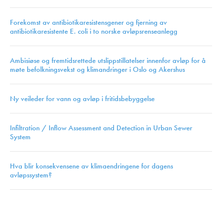
Forekomst av antibiotikaresistensgener og fjerning av
antibiotikaresistente E. coli i to norske avløpsrenseanlegg
Ambisiøse og fremtidsrettede utslippstillatelser innenfor avløp for å
møte befolkningsvekst og klimandringer i Oslo og Akershus
Ny veileder for vann og avløp i fritidsbebyggelse
Infiltration / Inflow Assessment and Detection in Urban Sewer
System
Hva blir konsekvensene av klimaendringene for dagens
avløpssystem?