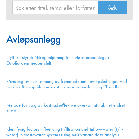
Avløpsanlegg
Nytt fra styret: Nitrogenfjerning for avløpsrenseanlegg i
Oslofjordens nedbørsfelt
Påvisning av innstrømning av fremmedvann i avløpsledninger ved
bruk av ﬁberoptisk temperatursensor og røyktesting i Trondheim
Metode for valg av kostnadseﬀektive overvannstiltak i et endret
klima
Identifying factors inﬂuencing Inﬁltration and Inﬂow-water (I/I-
water) in wastewater systems using multivariate data analysis