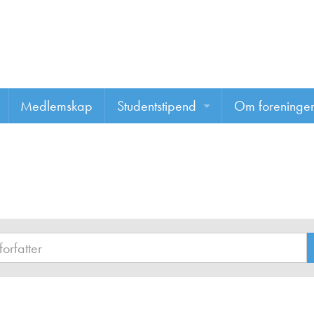
Medlemskap
Studentstipend
Om foreninge
Søke om studentstipend
Om foreninge
Studentrapporter
About us
Vannprisen
Styret
Komiteer