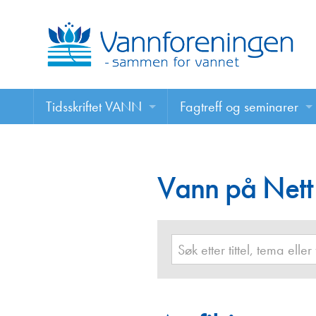
Tidsskriftet VANN
Fagtreff og seminarer
Tidsskriftet VANN
Fagtreff og seminarer
Les VANN digitalt her
Vann på Nett
Foredrag
VANN på nett
Retningslinjer for skriving i VANN
Annonsering