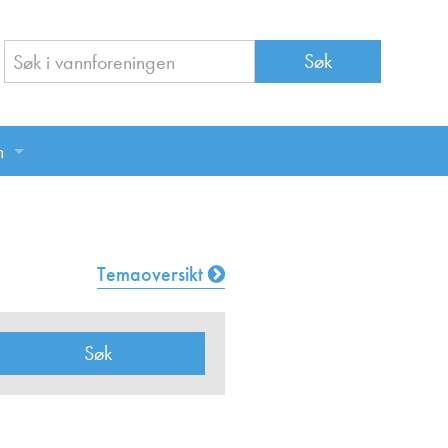
n
n
Temaoversikt