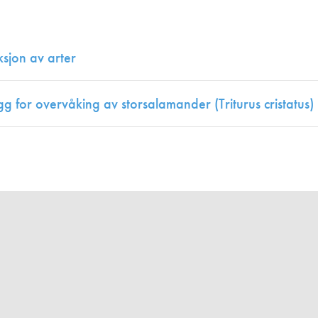
Juniorvannpris
Kontakt oss
sjon av arter
g for overvåking av storsalamander (Triturus cristatus)