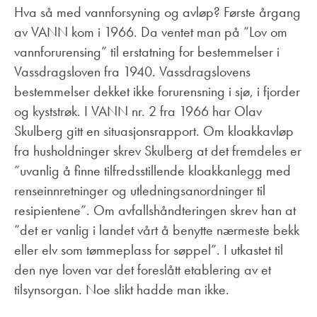
Hva så med vannforsyning og avløp? Første årgang
av VANN kom i 1966. Da ventet man på ”Lov om
vannforurensing” til erstatning for bestemmelser i
Vassdragsloven fra 1940. Vassdragslovens
bestemmelser dekket ikke forurensning i sjø, i fjorder
og kyststrøk. I VANN nr. 2 fra 1966 har Olav
Skulberg gitt en situasjonsrapport. Om kloakkavløp
fra husholdninger skrev Skulberg at det fremdeles er
”uvanlig å finne tilfredsstillende kloakkanlegg med
renseinnretninger og utledningsanordninger til
resipientene”. Om avfallshåndteringen skrev han at
”det er vanlig i landet vårt å benytte nærmeste bekk
eller elv som tømmeplass for søppel”. I utkastet til
den nye loven var det foreslått etablering av et
tilsynsorgan. Noe slikt hadde man ikke.