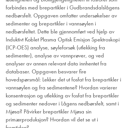
forbindes med brepartikler i Gudbrandsdalslågens
nedbørsfelt. Oppgaven omfatter undersøkelser av
sedimenter og brepartikler i vannsøylen i
nedbørsfeltet. Dette ble gjennomført ved hjelp av
Induktivt Koblet Plasma Optisk Emisjon Spektroskopi
(ICP-OES) analyse, søyleforsøk (utlekking fra
sedimenter), analyse av vannprøver, og ved
analyser av annen relevant data innhentet fra
databaser. Oppgaven besvarer fire
hovedspørsmål: Lekker det ut fosfat fra brepartikler i
vannsøylen og fra sedimentene? Hvordan varierer
konsentrasjon og utlekking av fosfat fra brepartikler
og sedimenter nedover i Lågens nedbørsfelt, samt i
Mjøsa? Påvirker brepartikler Mjøsa sin
primærproduksjon? Hvordan vil det se ut i
fremtiden?