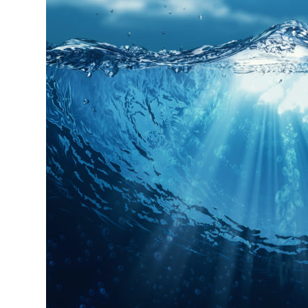
Annonsører
Redaksjonskomité