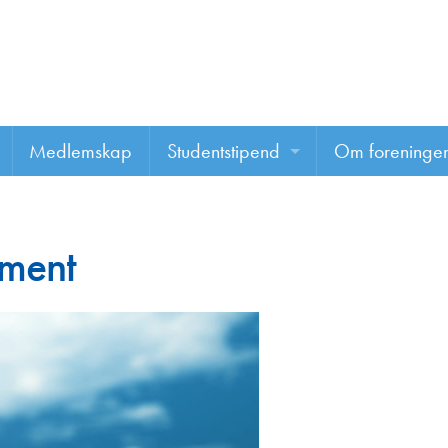
Medlemskap
Studentstipend
Om foreninge
Søke om studentstipend
Om foreninge
ement
Studentrapporter
About us
Vannprisen
Styret
Komiteer