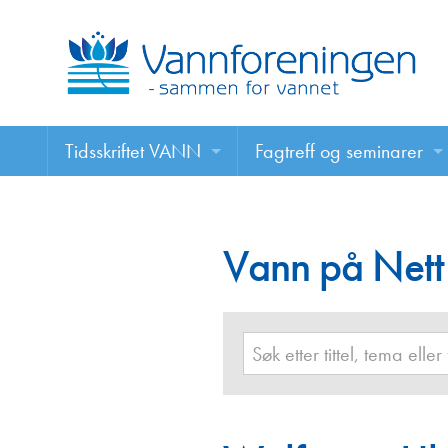
Tidsskriftet VANN
Fagtreff og seminarer
Tidsskriftet VANN
Fagtreff og seminarer
Les VANN digitalt her
Vann på Nett
Foredrag
VANN på nett
Retningslinjer for skriving i VANN
Annonsering