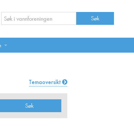
n
n
Temaoversikt