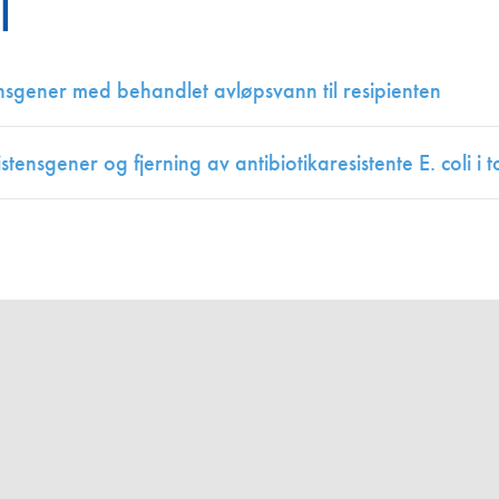
l
Juniorvannpris
Kontakt oss
tensgener med behandlet avløpsvann til resipienten
stensgener og fjerning av antibiotikaresistente E. coli 