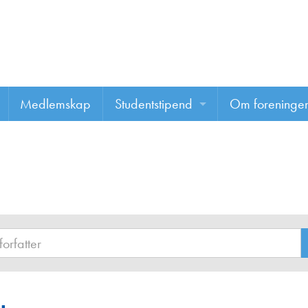
Medlemskap
Studentstipend
Om foreninge
Søke om studentstipend
Om foreninge
Studentrapporter
About us
Vannprisen
Styret
Komiteer