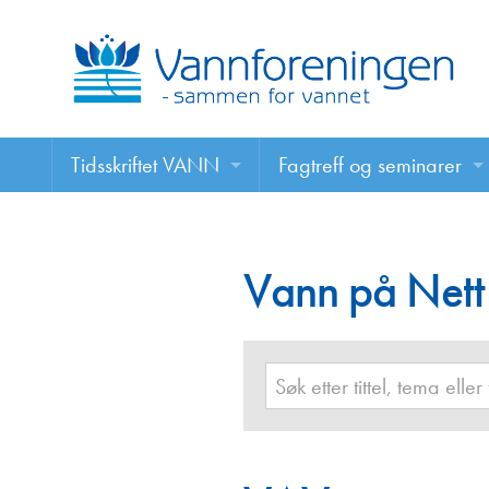
Tidsskriftet VANN
Fagtreff og seminarer
Tidsskriftet VANN
Fagtreff og seminarer
Les VANN digitalt her
Vann på Nett
Foredrag
VANN på nett
Retningslinjer for skriving i VANN
Annonsering