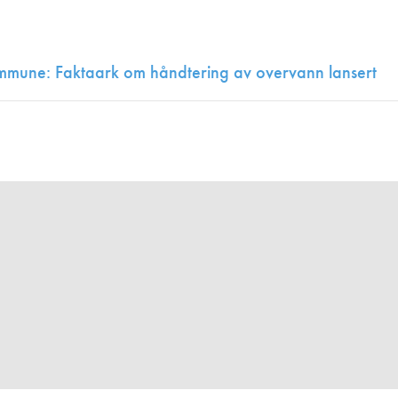
Juniorvannpris
Kontakt oss
ommune: Faktaark om håndtering av overvann lansert