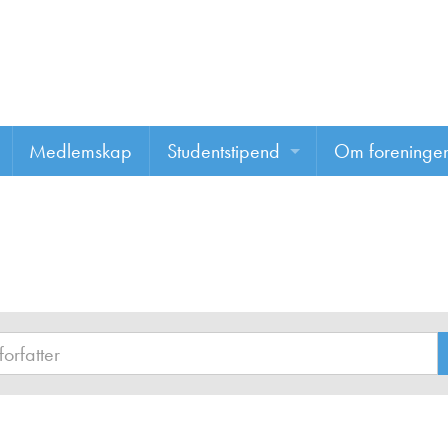
Medlemskap
Studentstipend
Om foreninge
Søke om studentstipend
Om foreninge
Studentrapporter
About us
Vannprisen
Styret
Komiteer