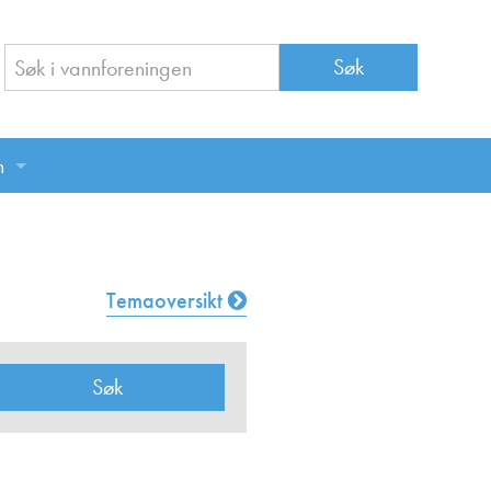
n
n
Temaoversikt