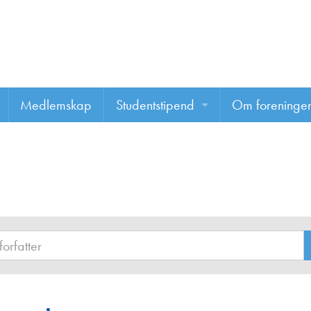
Medlemskap
Studentstipend
Om foreninge
Søke om studentstipend
Om foreninge
Studentrapporter
About us
Vannprisen
Styret
Komiteer