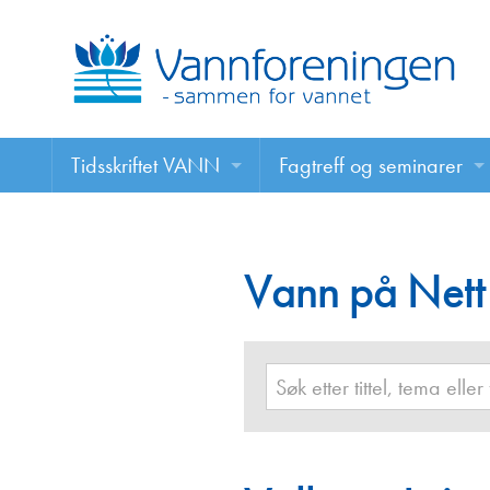
Tidsskriftet VANN
Fagtreff og seminarer
Tidsskriftet VANN
Fagtreff og seminarer
Les VANN digitalt her
Vann på Nett
Foredrag
VANN på nett
Retningslinjer for skriving i VANN
Annonsering