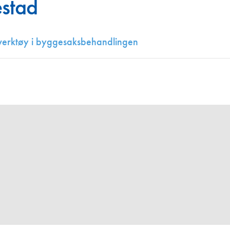
estad
Juniorvannpris
Kontakt oss
g verktøy i byggesaksbehandlingen