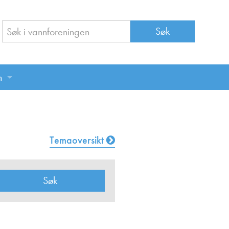
n
n
Temaoversikt