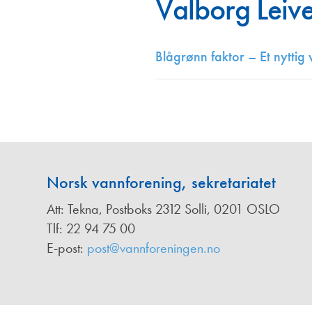
Valborg Leiv
Annonsører
Redaksjonskomité
Blågrønn faktor – Et nytti
Norsk vannforening, sekretariatet
Att: Tekna, Postboks 2312 Solli, 0201 OSLO
Tlf: 22 94 75 00
E-post:
post@vannforeningen.no