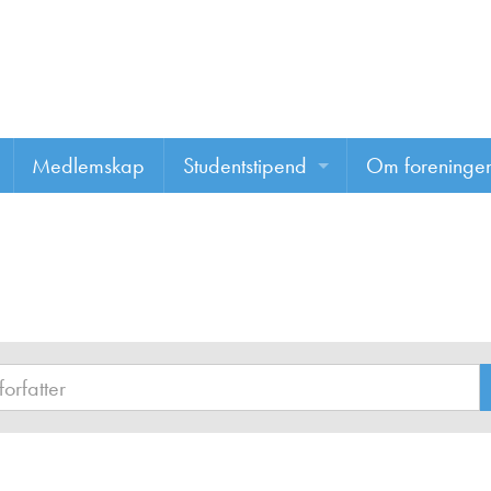
Medlemskap
Studentstipend
Om foreninge
Søke om studentstipend
Om foreninge
Studentrapporter
About us
Vannprisen
Styret
Komiteer