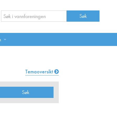
n
n
Temaoversikt