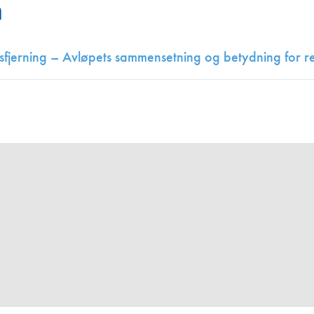
n
Juniorvannpris
Kontakt oss
sfjerning – Avløpets sammensetning og betydning for re