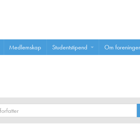
Medlemskap
Studentstipend
Om foreninge
Søke om studentstipend
Om foreninge
Studentrapporter
About us
Vannprisen
Styret
Komiteer