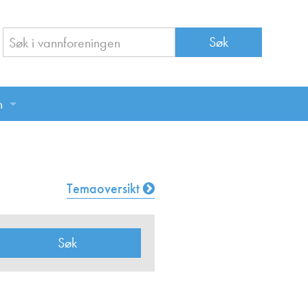
n
n
Temaoversikt