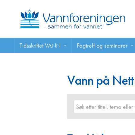
Tidsskriftet VANN
Fagtreff og seminarer
Tidsskriftet VANN
Fagtreff og seminarer
Les VANN digitalt her
Vann på Nett
Foredrag
VANN på nett
Retningslinjer for skriving i VANN
Annonsering