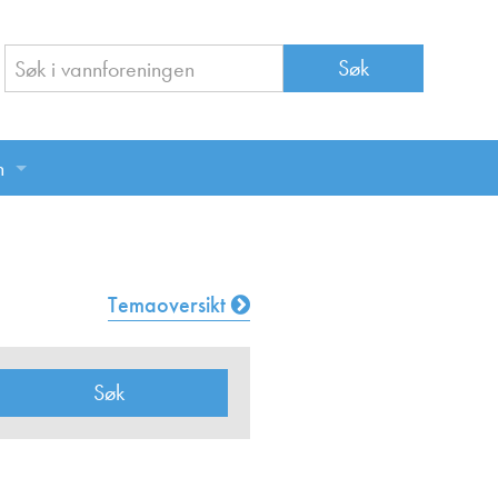
n
n
Temaoversikt