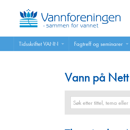
Tidsskriftet VANN
Fagtreff og seminarer
Tidsskriftet VANN
Fagtreff og seminarer
Les VANN digitalt her
Vann på Nett
Foredrag
VANN på nett
Retningslinjer for skriving i VANN
Annonsering