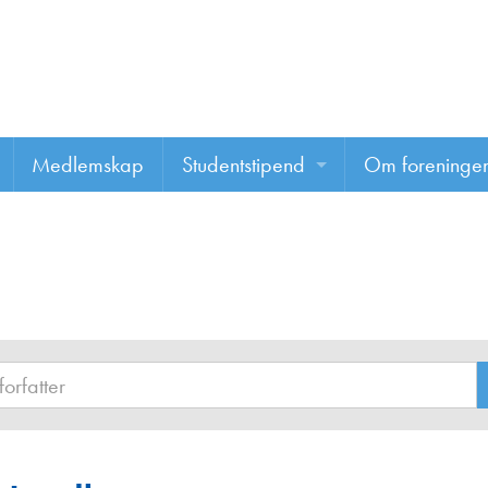
Medlemskap
Studentstipend
Om foreninge
Søke om studentstipend
Om foreninge
Studentrapporter
About us
Vannprisen
Styret
Komiteer