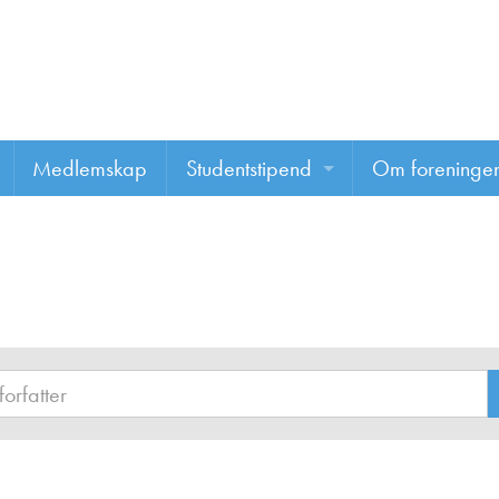
Medlemskap
Studentstipend
Om foreninge
Søke om studentstipend
Om foreninge
Studentrapporter
About us
Vannprisen
Styret
Komiteer