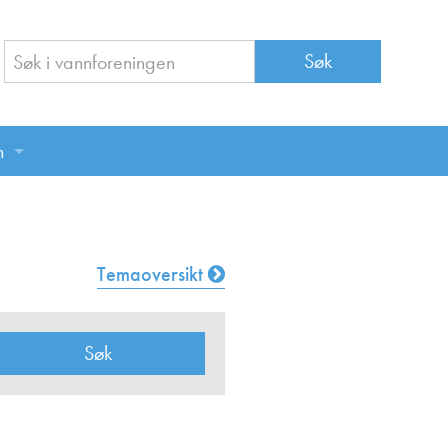
n
n
Temaoversikt