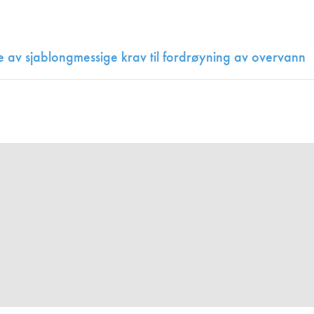
Juniorvannpris
Kontakt oss
av sjablongmessige krav til fordrøyning av overvann