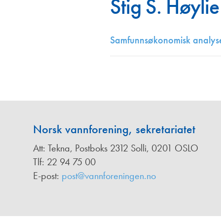
Stig S. Høylie
Annonsører
Redaksjonskomité
Samfunnsøkonomisk analyse 
Norsk vannforening, sekretariatet
Att: Tekna, Postboks 2312 Solli, 0201 OSLO
Tlf: 22 94 75 00
E-post:
post@vannforeningen.no