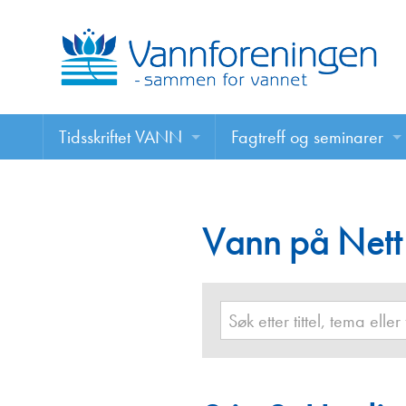
Tidsskriftet VANN
Fagtreff og seminarer
Tidsskriftet VANN
Fagtreff og seminarer
Les VANN digitalt her
Vann på Nett
Foredrag
VANN på nett
Retningslinjer for skriving i VANN
Annonsering