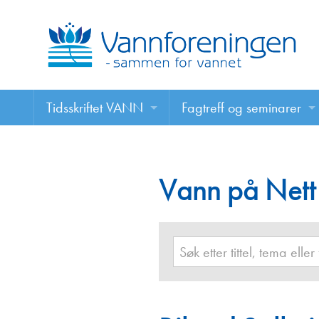
Tidsskriftet VANN
Fagtreff og seminarer
Tidsskriftet VANN
Fagtreff og seminarer
Les VANN digitalt her
Vann på Nett
Foredrag
VANN på nett
Retningslinjer for skriving i VANN
Annonsering