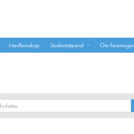
Medlemskap
Studentstipend
Om foreninge
Søke om studentstipend
Om foreninge
Studentrapporter
About us
Vannprisen
Styret
Komiteer