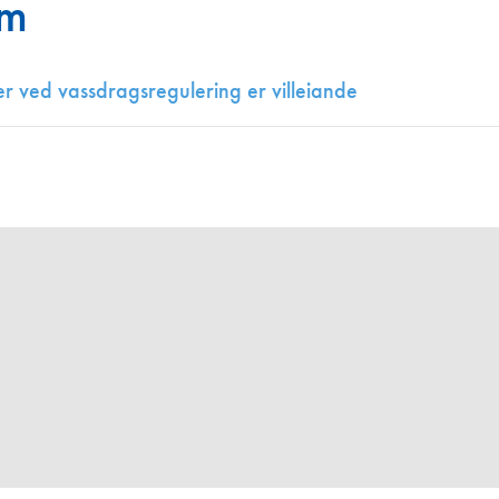
im
Juniorvannpris
Kontakt oss
r ved vassdragsregulering er villeiande