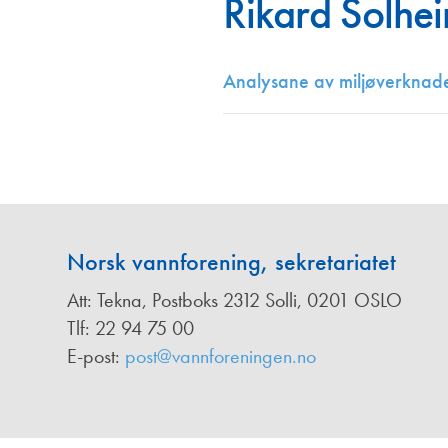
Rikard Solhe
Annonsører
Redaksjonskomité
Analysane av miljøverknade
Norsk vannforening, sekretariatet
Att: Tekna, Postboks 2312 Solli, 0201 OSLO
Tlf: 22 94 75 00
E-post:
post@vannforeningen.no