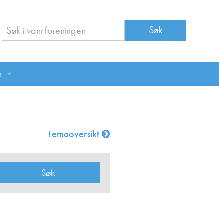
n
n
Temaoversikt