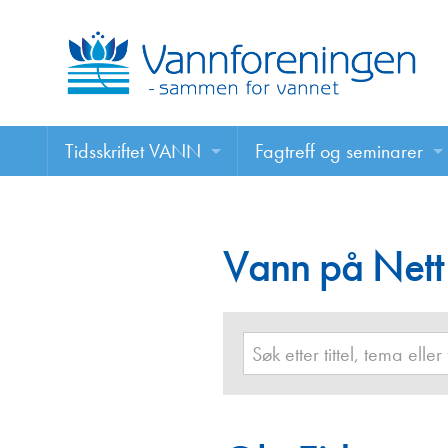
Tidsskriftet VANN
Fagtreff og seminarer
Tidsskriftet VANN
Fagtreff og seminarer
Les VANN digitalt her
Vann på Nett
Foredrag
VANN på nett
Retningslinjer for skriving i VANN
Annonsering