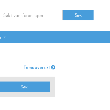
n
n
Temaoversikt