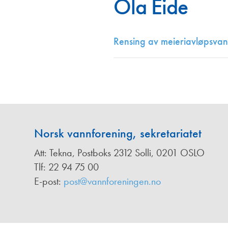
Ola Eide
Annonsører
Redaksjonskomité
Rensing av meieriavløpsvann
Norsk vannforening, sekretariatet
Att: Tekna, Postboks 2312 Solli, 0201 OSLO
Tlf: 22 94 75 00
E-post:
post@vannforeningen.no