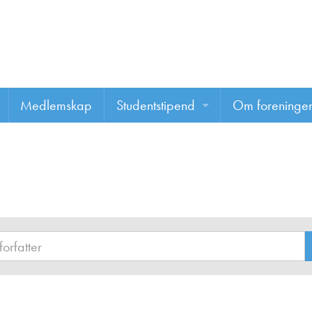
Medlemskap
Studentstipend
Om foreninge
Søke om studentstipend
Om foreninge
Studentrapporter
About us
Vannprisen
Styret
Komiteer