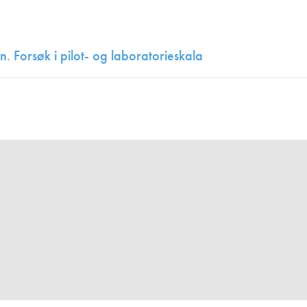
Juniorvannpris
Kontakt oss
. Forsøk i pilot- og laboratorieskala