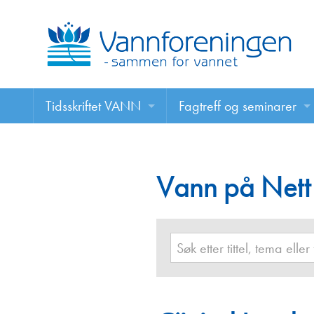
Tidsskriftet VANN
Fagtreff og seminarer
Tidsskriftet VANN
Fagtreff og seminarer
Les VANN digitalt her
Vann på Nett
Foredrag
VANN på nett
Retningslinjer for skriving i VANN
Annonsering