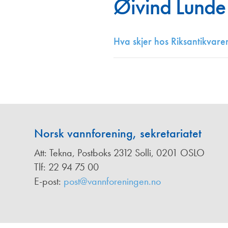
Øivind Lunde
Annonsører
Redaksjonskomité
Hva skjer hos Riksantikvare
Norsk vannforening, sekretariatet
Att: Tekna, Postboks 2312 Solli, 0201 OSLO
Tlf: 22 94 75 00
E-post:
post@vannforeningen.no