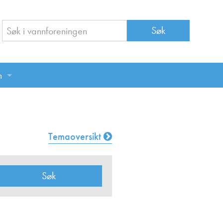
n
n
Temaoversikt