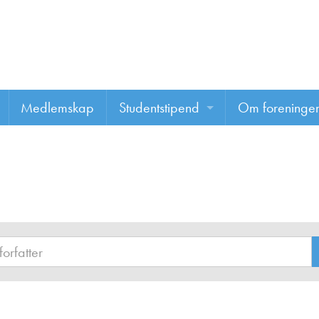
Medlemskap
Studentstipend
Om foreninge
Søke om studentstipend
Om foreninge
Studentrapporter
About us
Vannprisen
Styret
Komiteer