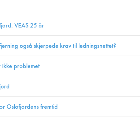
Juniorvannpris
Kontakt oss
fjord. VEAS 25 år
erning også skjerpede krav til ledningsnettet?
r ikke problemet
jord
or Oslofjordens fremtid