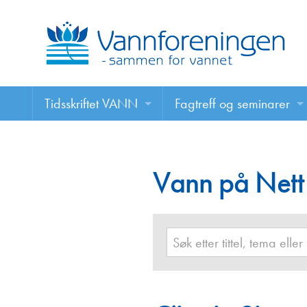
Tidsskriftet VANN
Fagtreff og seminarer
Tidsskriftet VANN
Fagtreff og seminarer
Les VANN digitalt her
Vann på Nett
Foredrag
VANN på nett
Retningslinjer for skriving i VANN
Annonsering