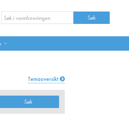
n
n
Temaoversikt