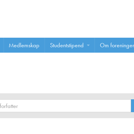
Medlemskap
Studentstipend
Om foreninge
Søke om studentstipend
Om foreninge
Studentrapporter
About us
Vannprisen
Styret
Komiteer