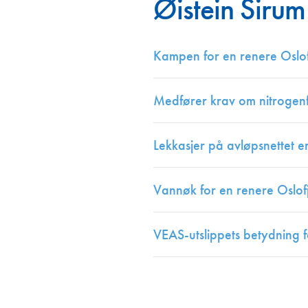
Øistein Sirum
Annonsører
Redaksjonskomité
Kampen for en renere Oslo
Medfører krav om nitrogenfj
Lekkasjer på avløpsnettet e
Vannøk for en renere Oslof
VEAS-utslippets betydning f