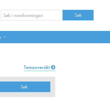
n
n
Temaoversikt