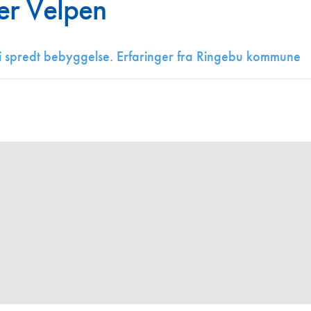
er Velpen
Juniorvannpris
Kontakt oss
i spredt bebyggelse. Erfaringer fra Ringebu kommune