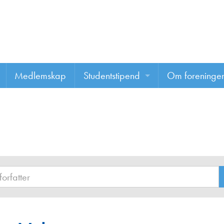
Medlemskap
Studentstipend
Om foreninge
Søke om studentstipend
Om foreninge
Studentrapporter
About us
Vannprisen
Styret
Komiteer