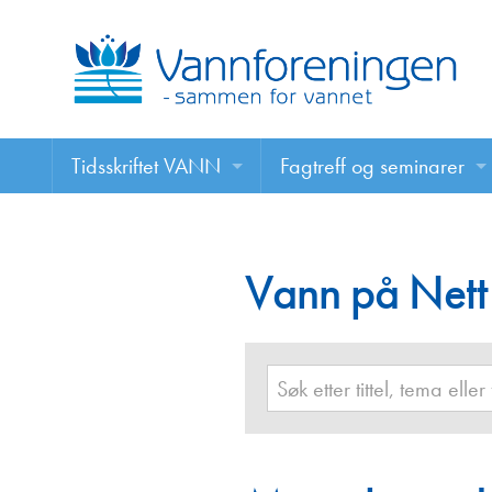
Tidsskriftet VANN
Fagtreff og seminarer
Tidsskriftet VANN
Fagtreff og seminarer
Les VANN digitalt her
Vann på Nett
Foredrag
VANN på nett
Retningslinjer for skriving i VANN
Annonsering