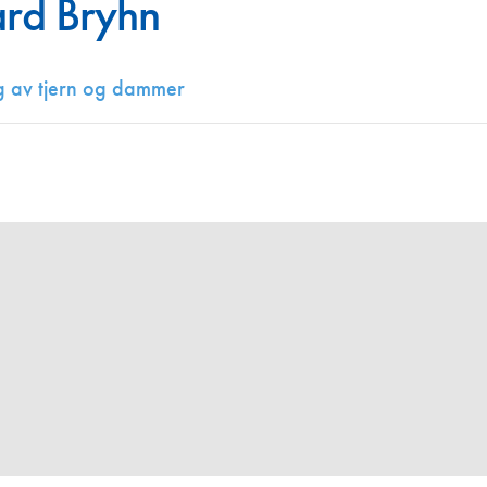
ård Bryhn
Juniorvannpris
Kontakt oss
g av tjern og dammer