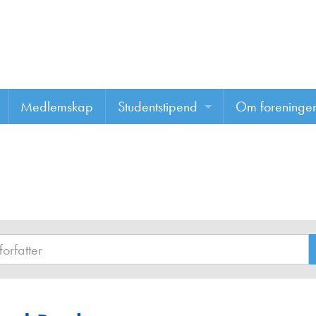
Medlemskap
Studentstipend
Om foreninge
Søke om studentstipend
Om foreninge
Studentrapporter
About us
Vannprisen
Styret
Komiteer