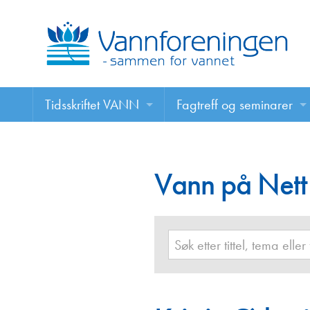
Tidsskriftet VANN
Fagtreff og seminarer
Tidsskriftet VANN
Fagtreff og seminarer
Les VANN digitalt her
Vann på Nett
Foredrag
VANN på nett
Retningslinjer for skriving i VANN
Annonsering