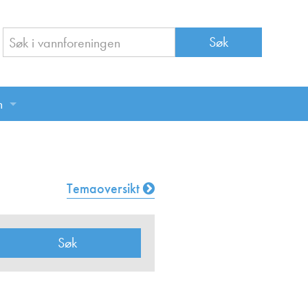
n
n
Temaoversikt