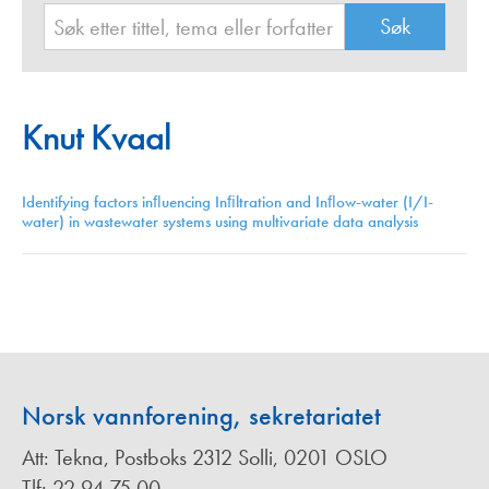
Knut Kvaal
Identifying factors inﬂuencing Inﬁltration and Inﬂow-water (I/I-
water) in wastewater systems using multivariate data analysis
Norsk vannforening, sekretariatet
Att: Tekna, Postboks 2312 Solli, 0201 OSLO
Tlf: 22 94 75 00