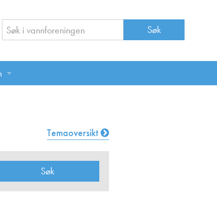
n
n
Temaoversikt