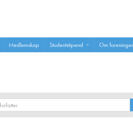
Medlemskap
Studentstipend
Om foreninge
Søke om studentstipend
Om foreninge
Studentrapporter
About us
Vannprisen
Styret
Komiteer