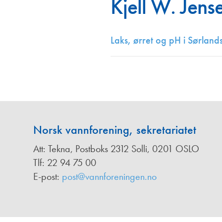
Kjell W. Jens
Annonsører
Redaksjonskomité
Laks, ørret og pH i Sørlan
Norsk vannforening, sekretariatet
Att: Tekna, Postboks 2312 Solli, 0201 OSLO
Tlf: 22 94 75 00
E-post:
post@vannforeningen.no