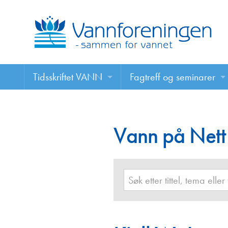
Tidsskriftet VANN
Fagtreff og seminarer
Tidsskriftet VANN
Fagtreff og seminarer
Les VANN digitalt her
Vann på Nett
Foredrag
VANN på nett
Retningslinjer for skriving i VANN
Annonsering