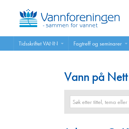
Tidsskriftet VANN
Fagtreff og seminarer
Tidsskriftet VANN
Fagtreff og seminarer
Les VANN digitalt her
Vann på Nett
Foredrag
VANN på nett
Retningslinjer for skriving i VANN
Annonsering