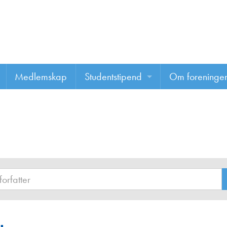
Medlemskap
Studentstipend
Om foreninge
Søke om studentstipend
Om foreninge
Studentrapporter
About us
Vannprisen
Styret
Komiteer