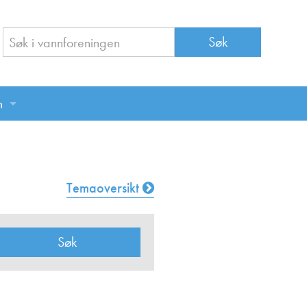
n
n
Temaoversikt