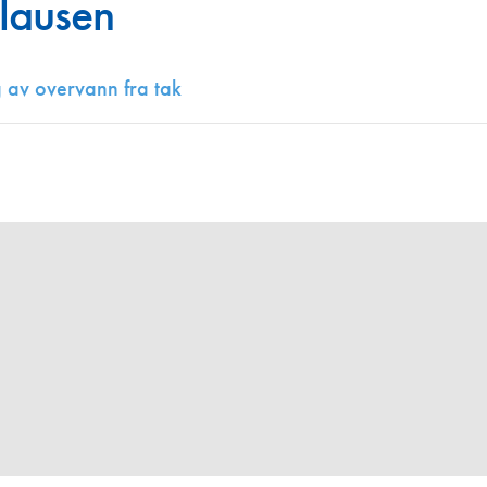
lausen
Juniorvannpris
Kontakt oss
 av overvann fra tak