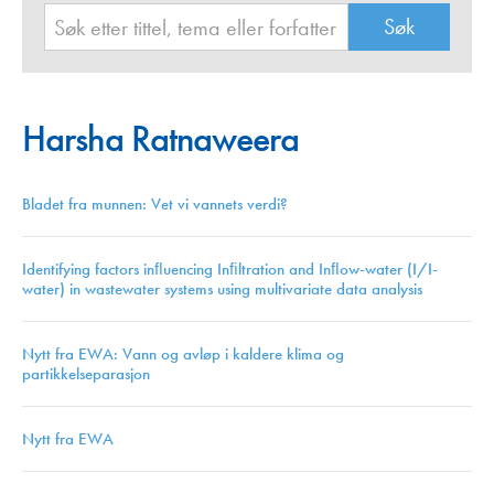
Harsha Ratnaweera
Bladet fra munnen: Vet vi vannets verdi?
Identifying factors inﬂuencing Inﬁltration and Inﬂow-water (I/I-
water) in wastewater systems using multivariate data analysis
Nytt fra EWA: Vann og avløp i kaldere klima og
partikkelseparasjon
Nytt fra EWA