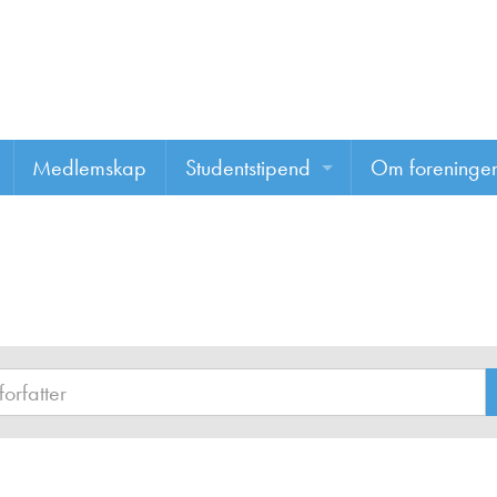
Medlemskap
Studentstipend
Om foreninge
Søke om studentstipend
Om foreninge
Studentrapporter
About us
Vannprisen
Styret
Komiteer