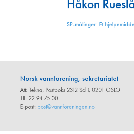
Håkon Rueslå
Annonsører
Redaksjonskomité
SP-målinger: Et hjelpemidd
Norsk vannforening, sekretariatet
Att: Tekna, Postboks 2312 Solli, 0201 OSLO
Tlf: 22 94 75 00
E-post:
post@vannforeningen.no