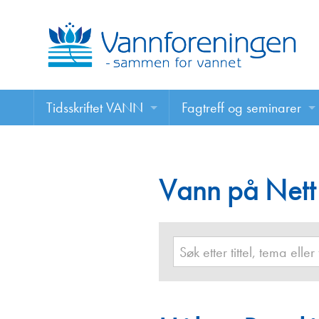
Tidsskriftet VANN
Fagtreff og seminarer
Tidsskriftet VANN
Fagtreff og seminarer
Les VANN digitalt her
Vann på Nett
Foredrag
VANN på nett
Retningslinjer for skriving i VANN
Annonsering