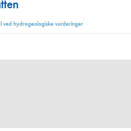
tten
Juniorvannpris
Kontakt oss
el ved hydrogeologiske vurderinger