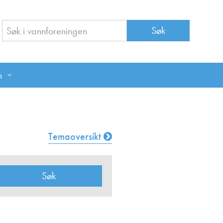
n
n
Temaoversikt